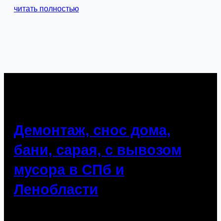
читать полностью
Демонтаж, снос дома,
бани, сарая, с вывозом
мусора в СПб и
Ленобласти