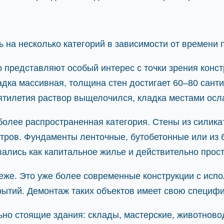
 на несколько категорий в зависимости от времени 
о представляют особый интерес с точки зрения конс
ладка массивная, толщина стен достигает 60–80 сант
сятилетия раствор выщелочился, кладка местами осл
олее распространенная категория. Стены из силикат
етров. Фундаменты ленточные, бутобетонные или из
ались как капитальное жилье и действительно прос
же. Это уже более современные конструкции с испо
ытий. Демонтаж таких объектов имеет свою специфи
но стоящие здания: склады, мастерские, животново