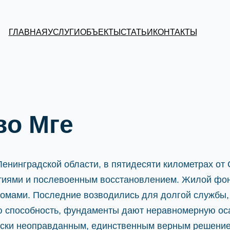
ГЛАВНАЯ
УСЛУГИ
ОБЪЕКТЫ
СТАТЬИ
КОНТАКТЫ
во Мге
енинградской области, в пятидесяти километрах от 
ытиями и послевоенным восстановлением. Жилой фон
домами. Последние возводились для долгой службы,
ю способность, фундаменты дают неравномерную оса
чески неоправданным, единственным верным решени