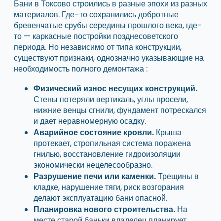
Бани в Токсово строились в разные эпохи из разных
материалов. Где-то сохранились добротные
бревенчатые срубы середины прошлого века, где-
то — каркасные постройки позднесоветского
периода. Но независимо от типа конструкции,
существуют признаки, однозначно указывающие на
необходимость полного демонтажа :
Физический износ несущих конструкций.
Стены потеряли вертикаль, углы просели,
нижние венцы сгнили, фундамент потрескался
и дает неравномерную осадку.
Крыша
Аварийное состояние кровли.
протекает, стропильная система поражена
гнилью, восстановление гидроизоляции
экономически нецелесообразно.
Трещины в
Разрушение печи или каменки.
кладке, нарушение тяги, риск возгорания
делают эксплуатацию бани опасной.
На
Планировка нового строительства.
месте старой баньки владелец планирует